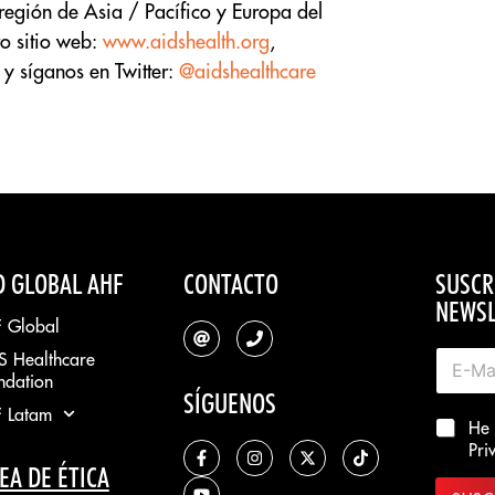
región de Asia / Pacífico y Europa del
ro sitio web:
www.aidshealth.org
,
y síganos en Twitter:
@aidshealthcare
D GLOBAL AHF
CONTACTO
SUSCR
NEWSL
 Global
S Healthcare
ndation
SÍGUENOS
 Latam
He 
Pri
EA DE ÉTICA