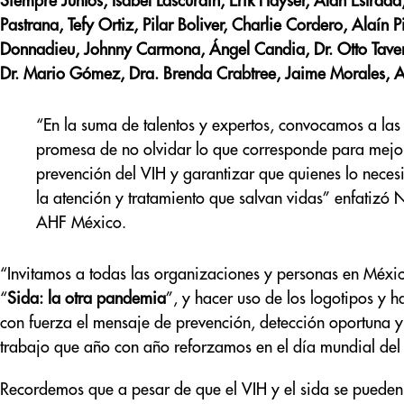
Siempre Juntos, Isabel Lascuráin, Erik Hayser, Alan Estrad
Pastrana, Tefy Ortiz, Pilar Boliver, Charlie Cordero, Alaín
Donnadieu, Johnny Carmona, Ángel Candia, Dr. Otto Tavera
Dr. Mario Gómez, Dra. Brenda Crabtree, Jaime Morales,
“En la suma de talentos y expertos, convocamos a las
promesa de no olvidar lo que corresponde para mejor
prevención del VIH y garantizar que quienes lo necesi
la atención y tratamiento que salvan vidas” enfatizó N
AHF México.
“Invitamos a todas las organizaciones y personas en México
“
Sida: la otra pandemia
”, y hacer uso de los logotipos y 
con fuerza el mensaje de prevención, detección oportuna y
trabajo que año con año reforzamos en el día mundial del
Recordemos que a pesar de que el VIH y el sida se pueden t