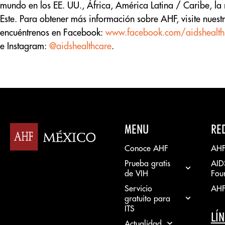
mundo en los EE. UU., África, América Latina / Caribe, la 
Este. Para obtener más información sobre AHF, visite nuest
encuéntrenos en Facebook:
www.facebook.com/aidshealth
e Instagram:
@aidshealthcare
.
MENU
RE
Conoce AHF
AHF
Prueba gratis
AID
de VIH
Fou
Servicio
AHF
gratuito para
ITS
LÍN
Actualidad