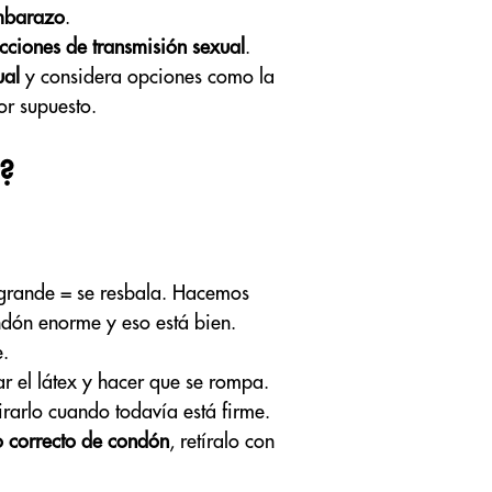
embarazo
.
ecciones de transmisión sexual
.
ual
y considera opciones como la
or supuesto.
?
rande = se resbala. Hacemos
ndón enorme y eso está bien.
e.
ar el látex y hacer que se rompa.
irarlo cuando todavía está firme.
o correcto de condón
, retíralo con