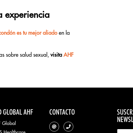
 experiencia
 condón es tu mejor aliado
en la
as sobre salud sexual,
visita
AHF
D GLOBAL AHF
CONTACTO
SUSCR
NEWSL
 Global
S Healthcare